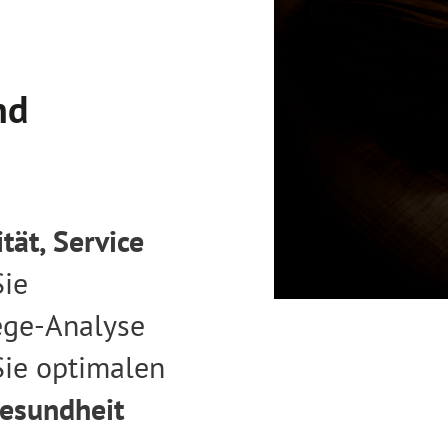
nd
tät, Service
Sie
iege-Analyse
 Sie optimalen
Gesundheit