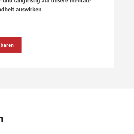
- und langfristig auf unsere mentale
ndheit auswirken
.
nbaren
n