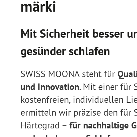
märki
Mit Sicherheit besser u
gesünder schlafen
SWISS MOONA steht für
Quali
2
3
4
und Innovation
. Mit einer für 
kostenfreien, individuellen L
ermitteln wir präzise den für
Härtegrad –
für
nachhaltige 