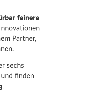
ürbar feinere
Innovationen
m Partner,
nnen.
er sechs
 und finden
g
.