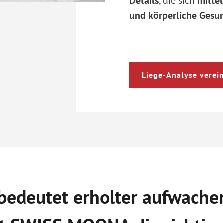
Details
, die sich
mittel
und körperliche Gesu
Liege-Analyse verei
 bedeutet erholter aufwache