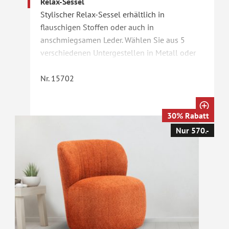
Relax-Sessel
Stylischer Relax-Sessel erhältlich in
flauschigen Stoffen oder auch in
anschmiegsamen Leder. Wählen Sie aus 5
verschiedenen Untergestellen in Metall oder
auch Holz. Wahlweise zusätzlich mit
Nackenkissen und Hocker erhältlich.
Nr. 15702
Gezeigte Kombination CHF 950.-
30% Rabatt
Nur 570.-