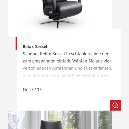
Relax-Sessel
Schöner Relax-Sessel in schlanker Linie der
zum entspannen einlädt. Wählen Sie aus vier
verschiedenen Armlehnen und Fussvarianten,
manuell oder automatisch verstellbar Ihren
Sessel aus. Auf Wunsch auch mit einer Herz
Waage Liegeposition erhältlich. Des Sessel
Nr. 15303
kann auch mit einer Aufstehhilfe ausgestattet
werden.