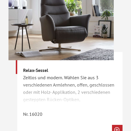
Relax-Sessel
Zeitlos und modern. Wählen Sie aus 3
verschiedenen Armlehnen, offen, geschlossen
oder mit Holz- Applikation, 2 verschiedenen
gesteppten Rücken-Optiken,
unterschiedlichen Fuss-Formen, manuell oder
automatisch mit unterschiedlichen Funktionen
Nr. 16020
verstellbar. Auf Wunsch auch mit Sitzheizung
erhältlich.