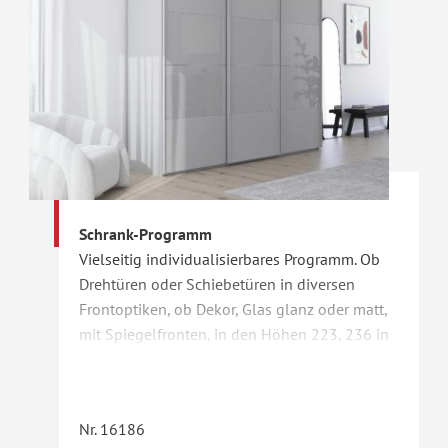
Schrank-Programm
Vielseitig individualisierbares Programm. Ob
Drehtüren oder Schiebetüren in diversen
Frontoptiken, ob Dekor, Glas glanz oder matt,
mit Spiegelfronten, in den Höhen 223, 236 in
der Breite endlos auch über die Ecke hinaus
planbar. Lassen Sie sich Ihren Wunsch Schrank
nach Ihren Bedürfnissen planen.
Nr. 16186